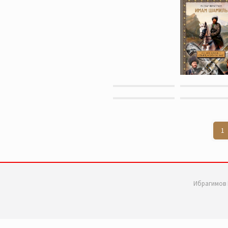
1
Ибрагимов 