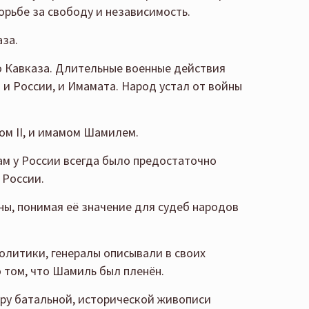
орьбе за свободу и независимость.
аза.
о Кавказа. Длительные военные действия
и России, и Имамата. Народ устал от войны
ом II, и имамом Шамилем.
ам у России всегда было предостаточно
 России.
оны, понимая её значение для судеб народов
политики, генералы описывали в своих
о том, что Шамиль был пленён.
еру батальной, исторической живописи