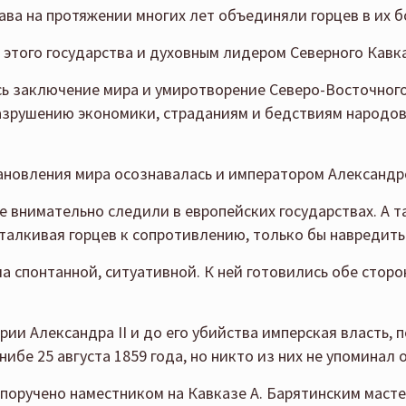
лава на протяжении многих лет объединяли горцев в их б
 этого государства и духовным лидером Северного Кавк
сь заключение мира и умиротворение Северо-Восточног
азрушению экономики, страданиям и бедствиям народов 
ановления мира осознавалась и императором Александр
 внимательно следили в европейских государствах. А т
дталкивая горцев к сопротивлению, только бы навредить
ла спонтанной, ситуативной. К ней готовились обе стор
ии Александра II и до его убийства имперская власть, 
ибе 25 августа 1859 года, но никто из них не упоминал 
поручено наместником на Кавказе А. Барятинским маст