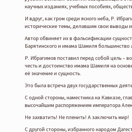
научных изданиях, учебных пособиях, общест
И вдруг, как гром среди ясного неба, Р. Иб
исторические темы, делавшим свои выводы и
Автор обвиняет их в фальсификации сущности и
Барятинского и имама Шамиля большинство 
Р. Ибрагимов поставил перед собой цель – в
честь и достоинство имама Шамиля на основе
её значение и сущность.
Это была встреча двух государственных деят
С одной стороны, наместника на Кавказе, гл
высочайшим распоряжением императора Алекс
Не захватить! Не пленить! А заключить мир!
С другой стороны, избранного народом Дагес