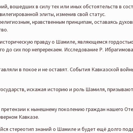
й, вошедших в силу тех или иных обстоятельств в сост
ивилегированной элиты, изменив свой статус.
 религиозным, нравственным принципам, оставаясь духо
тво.
историческую правду о Шамиле, являющемся гордостью н
его до сих пор непререкаем. Исследование Р. Ибрагимов
авляли в покое и не оставят. События Кавказской войн
государств, искажая историю и роль Шамиля, призывают 
 претензии к нынешнему поколению граждан нашего Оте
еверном Кавказе.
йся стереотип знаний о Шамиле и будет ещё долго подв