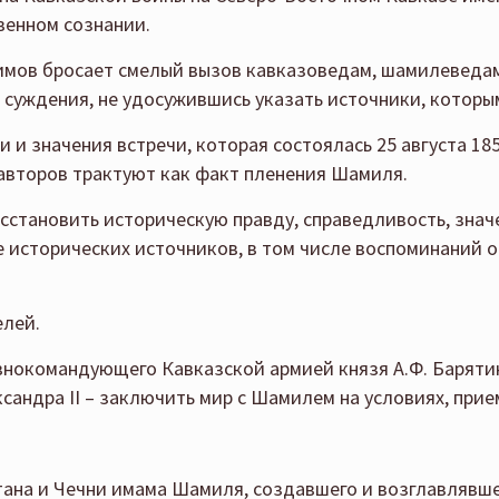
венном сознании.
рагимов бросает смелый вызов кавказоведам, шамилевед
 суждения, не удосужившись указать источники, которы
 значения встречи, которая состоялась 25 августа 1859 
авторов трактуют как факт пленения Шамиля.
осстановить историческую правду, справедливость, знач
 исторических источников, в том числе воспоминаний о
елей.
авнокомандующего Кавказской армией князя А.Ф. Барят
андра II – заключить мир с Шамилем на условиях, при
тана и Чечни имама Шамиля, создавшего и возглавлявше