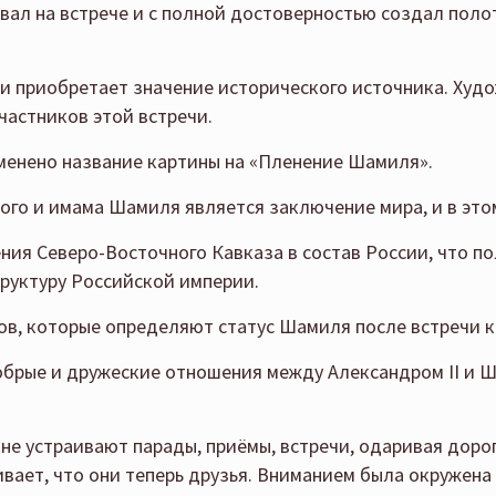
овал на встрече и с полной достоверностью создал поло
и приобретает значение исторического источника. Худо
частников этой встречи.
енено название картины на «Пленение Шамиля».
кого и имама Шамиля является заключение мира, и в это
ия Северо-Восточного Кавказа в состав России, что по
руктуру Российской империи.
в, которые определяют статус Шамиля после встречи ка
обрые и дружеские отношения между Александром II и 
, не устраивают парады, приёмы, встречи, одаривая дор
вает, что они теперь друзья. Вниманием была окружена 