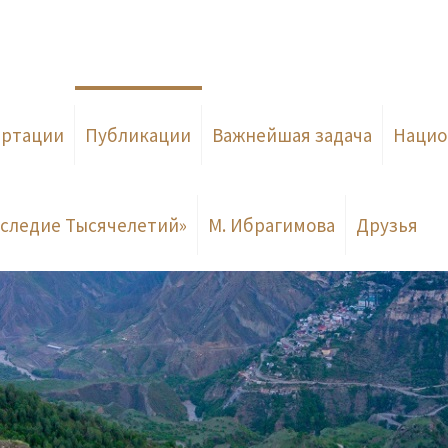
ертации
Публикации
Важнейшая задача
Нацио
следие Тысячелетий»
М. Ибрагимова
Друзья