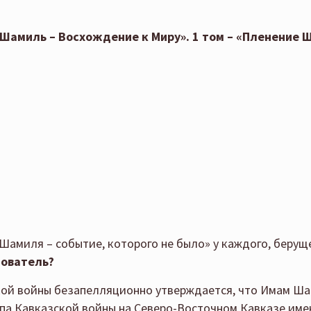
амиль – Восхождение к Миру». 1 том – «Пленение Ш
амиля – событие, которого не было» у каждого, беруще
дователь?
ой войны безапелляционно утверждается, что Имам Шам
па Кавказской войны на Северо-Восточном Кавказе име