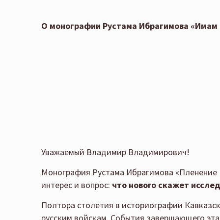
О монографии Рустама Ибрагимова «Имам Ш
Уважаемый Владимир Владимирович!
Монография Рустама Ибрагимова «Пленение Ш
интерес и вопрос:
что нового скажет иссле
Полтора столетия в историографии Кавказск
русским войскам. События завершающего эта