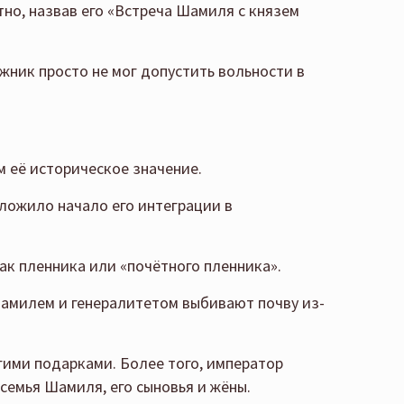
тно, назвав его «Встреча Шамиля с князем
жник просто не мог допустить вольности в
м её историческое значение.
ложило начало его интеграции в
к пленника или «почётного пленника».
Шамилем и генералитетом выбивают почву из-
огими подарками. Более того, император
семья Шамиля, его сыновья и жёны.