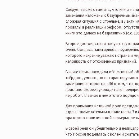
Следует так же отметить, что книга напи
замечания изложены с безупречным знан
сложная ситуация с Стрельне, в Лахти ил
провалы в реализации реформ, отсутстви
книги это далеко не безразлично (с.с. 105
Второе достоинство я вижу в отсутстви
очень боялась панегириков, неумеренны
которого искренне уважают страна и мир
неловкость от откровенных признаний.
В книге же мы находили объективный об
твёрдого, умного, но не гарантируемого
замечания авторов на с.96 о том, что по
пристало скорее руководителю предприят
не робот. Главное в нём это его порядоч
Для понимания истинной роли президент
страны знаменательны в книге главы 7 и
ораторско-политической карьеры» речь 
В своей речи он убедительно и нелицеп
что Россия поднялась с колен и считать