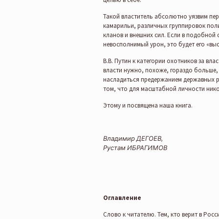
Такой властитель абсолютно уязвим пе
камарильи, различных группировок пол
кланов и внешних сил. Если в подобной 
невосполнимый урон, это будет его «выс
В.В. Путин к категории охотников за вл
власти нужно, похоже, гораздо больше,
насладиться предержанием державных р
том, что для масштабной личности нико
Этому и посвящена наша книга.
Владимир ДЕГОЕВ,
Рустам ИБРАГИМОВ
Оглавление
Слово к читателю. Тем, кто верит в Рос