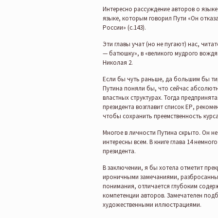
Интересно рассуждение авторов о языке
языке, которым говорил Пути «Он отказ
России» (с.143).
Эти главы учат (но не пугают) нас, чита
— батюшку», в «великого мудрого вождя»
Николая 2.
Если бы чуть раньше, да большим бы ти
Путина поняли бы, что сейчас абсолютн
властных структурах. Тогда предпринята
президента возглавит список ЕР, рекоме
чтобы сохранить преемственность курса
Многое в личности Путина скрыто. Он н
интересны всем. В книге глава 14 немно
президента.
В заключении, я бы хотела отметит пре
ироничными замечаниями, разбросанными
понимания, отличается глубоким содер
компетенции авторов. Замечателен под
художественными иллюстрациями.