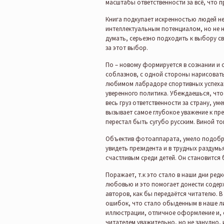
масштабы ответственности за всё, что п
Книга подкупает искренностью людей 
интеллектуальным потенциалом, но не 
думать, серьезно подходить к выбору с
за этот выбор.
По – новому формируется в сознании и о
соблазнов, с одной стороны нарисовать
любимом лабрадоре спортивных успехах,
уверенного политика. Убеждаешься, чт
весь груз ответственности за страну, у
вызывает самое глубокое уважение к пре
перестал быть сугубо русским. Виной то
Объектив фотоаппарата, умело подобр
увидеть президента и в трудных раздумь
счастливым среди детей. Он становится 
Поражает, т.к это стало в наши дни ред
любовью и это помогает донести содер
авторов, как бы передаётся читателю. В
ошибок, что стало обыденным в наше ли
иллюстрации, отличное оформление и, с
читателем уважительно, но не занудно, 