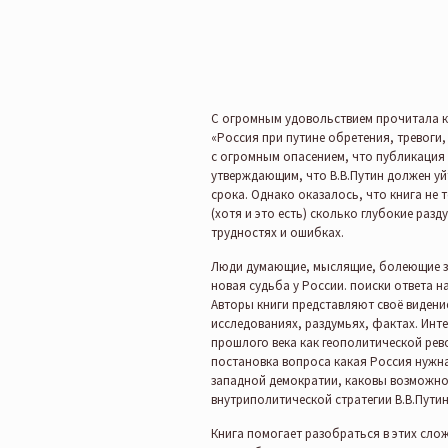
С огромным удовольствием прочитала к
«Россия при путине обретения, тревоги,
с огромным опасением, что публикация
утверждающим, что В.В.Путин должен уйт
срока. Однако оказалось, что книга не 
(хотя и это есть) сколько глубокие разд
трудностях и ошибках.
Люди думающие, мыслящие, болеющие за
новая судьба у России. поиски ответа на
Авторы книги представляют своё видени
исследованиях, раздумьях, фактах. Инт
прошлого века как геополитической рев
постановка вопроса какая Россия нужна 
западной демократии, каковы возможнос
внутриполитической стратегии В.В.Путина
Книга помогает разобраться в этих сло