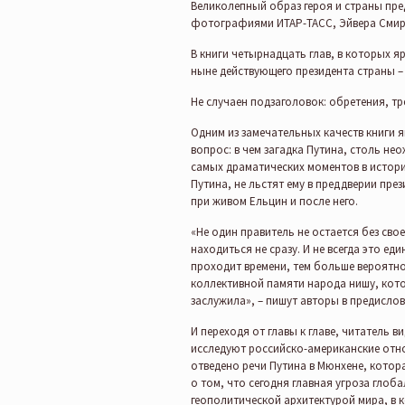
Великолепный образ героя и страны пре
фотографиями ИТАР-ТАСС, Эйвера Смирн
В книги четырнадцать глав, в которых я
ныне действующего президента страны 
Не случаен подзаголовок: обретения, тр
Одним из замечательных качеств книги я
вопрос: в чем загадка Путина, столь не
самых драматических моментов в истори
Путина, не льстят ему в преддверии пре
при живом Ельцин и после него.
«Не один правитель не остается без свое
находиться не сразу. И не всегда это е
проходит времени, тем больше вероятно
коллективной памяти народа нишу, кото
заслужила», – пишут авторы в предислови
И переходя от главы к главе, читатель 
исследуют российско-американские отно
отведено речи Путина в Мюнхене, кото
о том, что сегодня главная угроза гло
геополитической архитектурой мира, в к