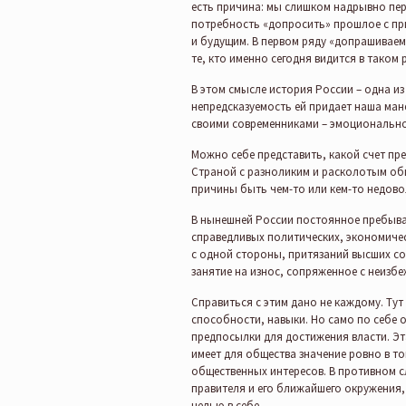
есть причина: мы слишком надрывно пе
потребность «допросить» прошлое с при
и будущим. В первом ряду «допрашиваем
те, кто именно сегодня видится в таком 
В этом смысле история России – одна и
непредсказуемость ей придает наша ман
своими современниками – эмоционально,
Можно себе представить, какой счет пре
Страной с разноликим и расколотым общ
причины быть чем-то или кем-то недов
В нынешней России постоянное пребыва
справедливых политических, экономиче
с одной стороны, притязаний высших сос
занятие на износ, сопряженное с неизбе
Справиться с этим дано не каждому. Ту
способности, навыки. Но само по себе 
предпосылки для достижения власти. Эт
имеет для общества значение ровно в то
общественных интересов. В противном сл
правителя и его ближайшего окружения, 
целью в себе.