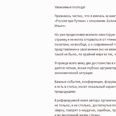
Уважаемые господа!
Признаюсь честно, что я взялась за кни
«Россия при Путине» с опасением. Бояла
Ильич».
Но уже предисловие вселило некоторую 
страниц я не могла оторваться от чтени
политике, не вообще, а о современной 
представление и своё мнение (но не имее
такой не было, по крайней мере из тех, ч
Я прежде всего вижу два достоинства в э
даётся чёткая, ясная глубоко аргумент
экономической ситуации.
Важные события, конференции, форумы, 
и есть в статье, носит локальный харак
предыдущими.
В реферируемой книге авторы органичн
не только, и не столько, достигнутые п
сверху, говорят о неудачах, ошибках, 
и во внутренней жизни страны.