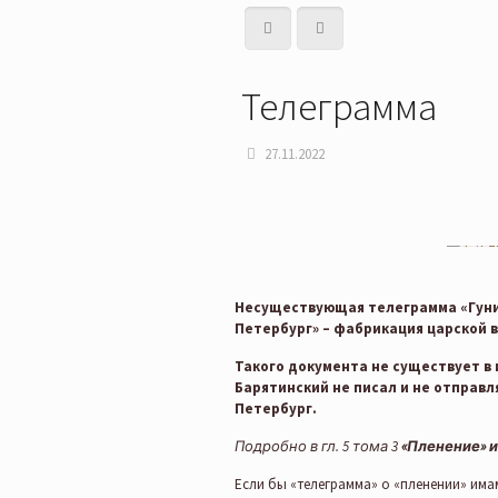
Телеграмма
27.11.2022
Несуществующая телеграмма «Гуниб 
Петербург» – фабрикация царской 
Такого документа не существует в 
Барятинский не писал и не отправ
Петербург.
Подробно в гл. 5 тома 3
«Пленение» 
Если бы «телеграмма» о «пленении» има