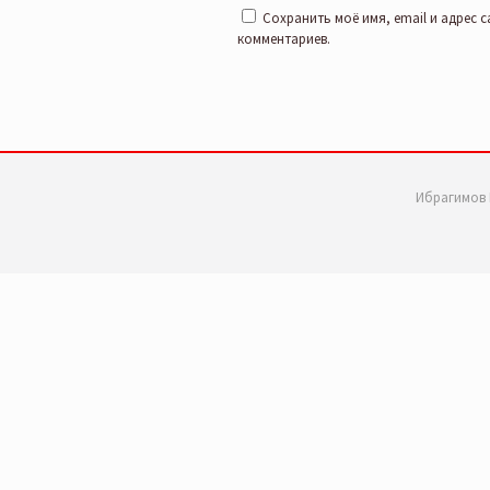
Сохранить моё имя, email и адрес 
комментариев.
Ибрагимов 