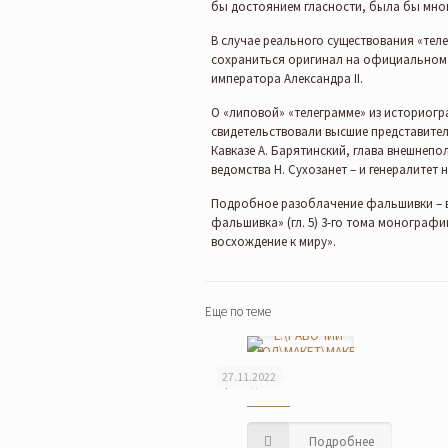
бы достоянием гласности, была бы мно
В случае реального существования «те
сохраниться оригинал на официальном
императора Александра II.
О «липовой» «телеграмме» из историогр
свидетельствовали высшие представители
Кавказе А. Барятинский, глава внешнепо
ведомства Н. Сухозанет – и генералитет н
Подробное разоблачение фальшивки – в 
фальшивка» (гл. 5) 3-го тома монографи
восхождение к миру».
Еще по теме
27.11.2022
Праведник
Подробнее