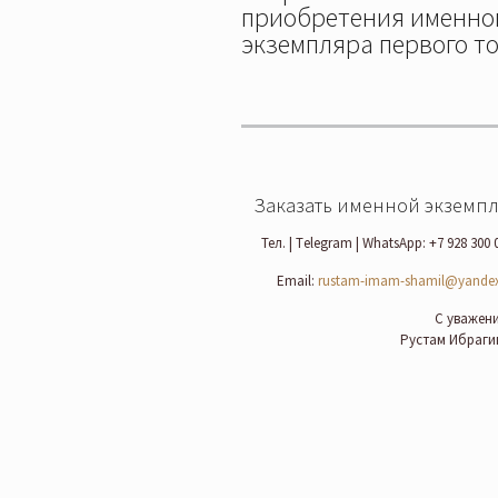
приобретения именно
экземпляра первого т
Заказать именной экземп
Тел. | Тelegram | WhatsApp: +7 928 300 
Email:
rustam-imam-shamil@yandex
С уважен
Рустам Ибраги