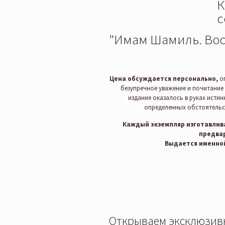
К
с
"Имам Шамиль. Вос
Цена обсуждается персонально,
о
безупречное уважение и почитание
издание оказалось в руках истин
определенных обстоятельст
Каждый экземпляр изготавлива
предвар
Выдается именно
Открываем эксклюзив