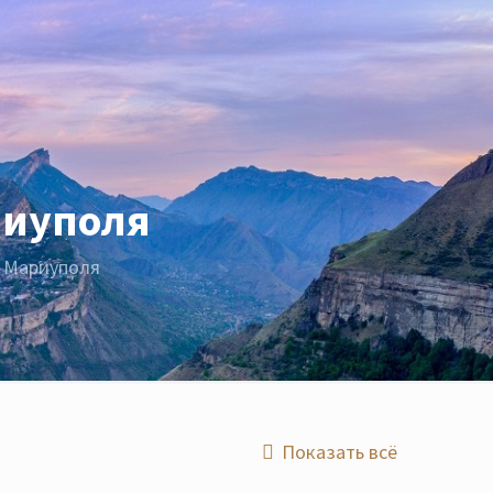
риуполя
 Мариуполя
Показать всё