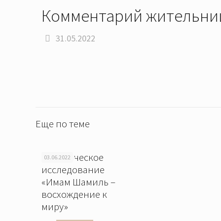
Комментарий жительни
31.05.2022
Еще по теме
Историческое
03.06.2022
исследование
«Имам Шамиль –
восхождение к
миру»