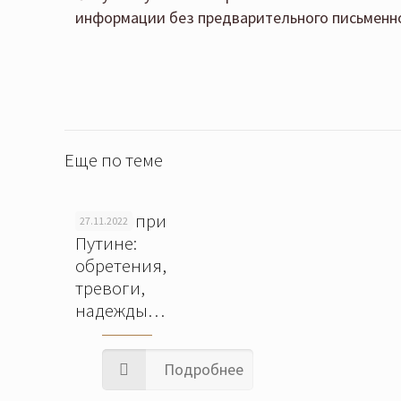
информации без предварительного письменно
Еще по теме
Россия при
27.11.2022
Путине:
обретения,
тревоги,
надежды…
Подробнее