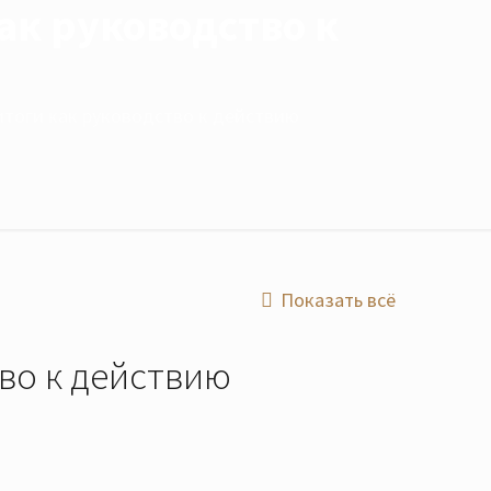
ак руководство к
итоги как руководство к действию
Показать всё
во к действию