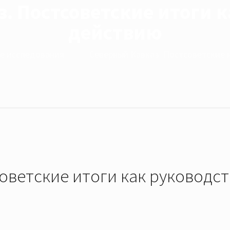
. Постсоветские итоги к
действию
е исследования
Северный Кавказ. Постсоветские 
оветские итоги как руководст