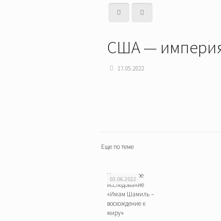
США — импери
17.05.2022
Еще по теме
Историческое
03.06.2022
исследование
«Имам Шамиль –
восхождение к
миру»