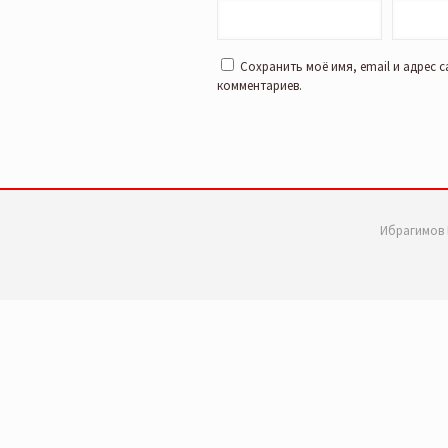
Сохранить моё имя, email и адрес 
комментариев.
Ибрагимов 